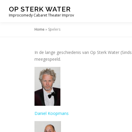
Ga
OP STERK WATER
naar
Improcomedy Cabaret Theater Improv
de
inhoud
Home
»
Spelers
In de lange geschiedenis van Op Sterk Water (Sinds
meegespeeld.
Daniel Koopmans