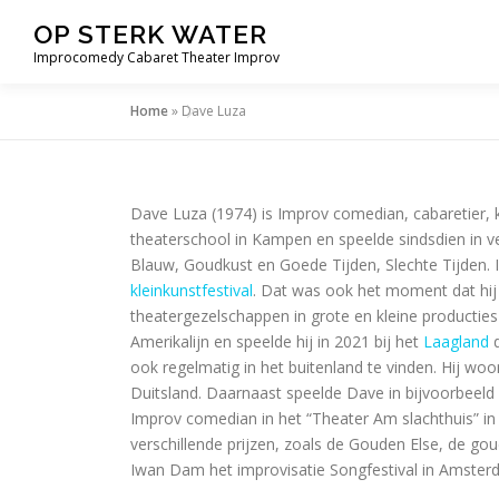
Ga
OP STERK WATER
naar
Improcomedy Cabaret Theater Improv
de
inhoud
Home
»
Dave Luza
Dave Luza (1974) is Improv comedian, cabaretier, k
theaterschool in Kampen en speelde sindsdien in ver
Blauw, Goudkust en Goede Tijden, Slechte Tijden. I
kleinkunstfestival
. Dat was ook het moment dat hij 
theatergezelschappen in grote en kleine productie
Amerikalijn en speelde hij in 2021 bij het
Laagland
d
ook regelmatig in het buitenland te vinden. Hij wo
Duitsland. Daarnaast speelde Dave in bijvoorbeeld In
Improv comedian in het “Theater Am slachthuis” 
verschillende prijzen, zoals de Gouden Else, de 
Iwan Dam het improvisatie Songfestival in Amste