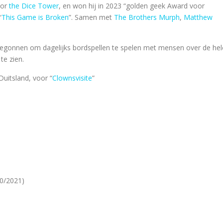
oor
the Dice Tower
, en won hij in 2023 “golden geek Award voor
“
This Game is Broken
”. Samen met
The Brothers Murph
,
Matthew
begonnen om dagelijks bordspellen te spelen met mensen over de he
 te zien.
Duitsland, voor “
Clownsvisite
”
0/2021)