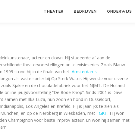
THEATER
BEDRIJVEN
ONDERWIJS
leinkunstenaar, acteur en clown. Hij studeerde af aan de
schillende theatervoorstellingen an televisieseries. Zoals Blauw
n 1999 stond hij in de finale van het
Amsterdams
begon als vaste speler bij Op Sterk Water. Hij werkte voor diverse
s zoals Sjakie en de chocoladefabriek voor het NJMT, De Holland
e online jeugdvoorstelling “De Rode Knop”. Sinds 2001 is Dave
ont samen met Ilka Luza, hun zoon en hond in Düsseldorf,
dianapolis, Los Angeles en Krefeld. Hij is jaarlijks te zien als
in München, en op de Neroberg in Wiesbaden, met
FGKH
. Hij won
gouden Champignon voor beste Improv acteur. En won hij samen met
rdam.