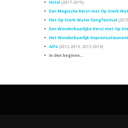
Hotel
(2017-2019)
Een Magische Kerst met Op Sterk Wa
Het Op Sterk Water Songfestival
(201
Een Wonderbaarlijke Kerst met Op St
Het Wonderbaarlijk Improvisatieavon
Alfa
(2012-2013, 2013-2014)
In den beginne…