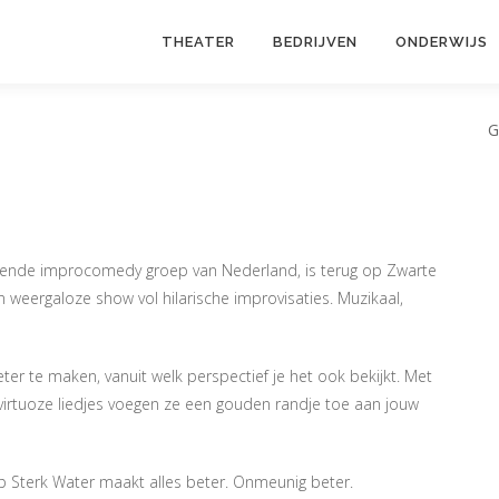
THEATER
BEDRIJVEN
ONDERWIJS
G
evende improcomedy groep van Nederland, is terug op Zwarte
 weergaloze show vol hilarische improvisaties. Muzikaal,
eter te maken, vanuit welk perspectief je het ook bekijkt. Met
virtuoze liedjes voegen ze een gouden randje toe aan jouw
 Sterk Water maakt alles beter. Onmeunig beter.