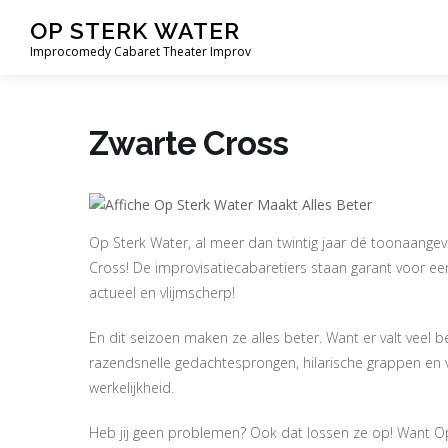
Ga
OP STERK WATER
naar
Improcomedy Cabaret Theater Improv
de
inhoud
Zwarte Cross
Op Sterk Water, al meer dan twintig jaar dé toonaang
Cross! De improvisatiecabaretiers staan garant voor een
actueel en vlijmscherp!
En dit seizoen maken ze alles beter. Want er valt veel b
razendsnelle gedachtesprongen, hilarische grappen en 
werkelijkheid.
Heb jij geen problemen? Ook dat lossen ze op! Want Op