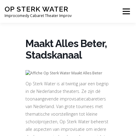
Ga
OP STERK WATER
naar
Menu
de
Improcomedy Cabaret Theater Improv
inhoud
THEATER
BEDRIJVEN
ONDERWIJS
Maakt Alles Beter,
Stadskanaal
SPELERS
BLOG
THEATERSHOWS
CONTACT
Op Sterk Water is al twintig jaar een begrip
in de Nederlandse theaters. Ze zijn dé
toonaangevende improvisatiecabaretiers
van Nederland. Van grote tournees met
thematische voorstellingen tot kleine
schoolprojecten, Op Sterk Water beheerst
alle aspecten van improvisatie om iedere