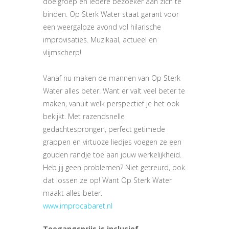
doelgroep en iedere bezoeker aan zich te
binden. Op Sterk Water staat garant voor
een weergaloze avond vol hilarische
improvisaties. Muzikaal, actueel en
vlijmscherp!
Vanaf nu maken de mannen van Op Sterk
Water alles beter. Want er valt veel beter te
maken, vanuit welk perspectief je het ook
bekijkt. Met razendsnelle
gedachtesprongen, perfect getimede
grappen en virtuoze liedjes voegen ze een
gouden randje toe aan jouw werkelijkheid.
Heb jij geen problemen? Niet getreurd, ook
dat lossen ze op! Want Op Sterk Water
maakt alles beter.
www.improcabaret.nl
Toegangsprijs is inclusief