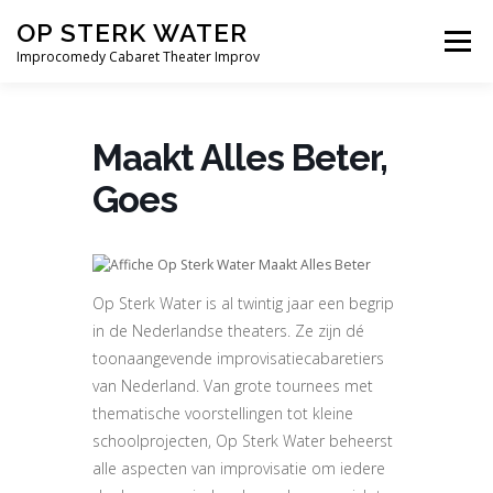
Ga
OP STERK WATER
naar
Menu
de
Improcomedy Cabaret Theater Improv
inhoud
THEATER
BEDRIJVEN
ONDERWIJS
Maakt Alles Beter,
Goes
SPELERS
BLOG
THEATERSHOWS
CONTACT
Op Sterk Water is al twintig jaar een begrip
in de Nederlandse theaters. Ze zijn dé
toonaangevende improvisatiecabaretiers
van Nederland. Van grote tournees met
thematische voorstellingen tot kleine
schoolprojecten, Op Sterk Water beheerst
alle aspecten van improvisatie om iedere