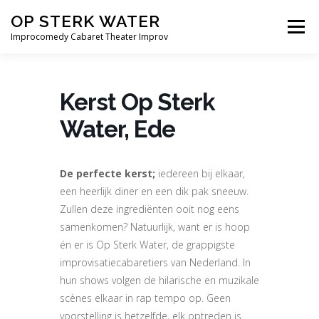
Ga
OP STERK WATER
naar
Menu
de
Improcomedy Cabaret Theater Improv
inhoud
THEATER
BEDRIJVEN
ONDERWIJS
Kerst Op Sterk
Water, Ede
SPELERS
BLOG
THEATERSHOWS
CONTACT
De perfecte kerst;
iedereen bij elkaar,
een heerlijk diner en een dik pak sneeuw.
Zullen deze ingrediënten ooit nog eens
samenkomen? Natuurlijk, want er is hoop
én er is Op Sterk Water, de grappigste
improvisatiecabaretiers van Nederland. In
hun shows volgen de hilarische en muzikale
scènes elkaar in rap tempo op. Geen
voorstelling is hetzelfde, elk optreden is