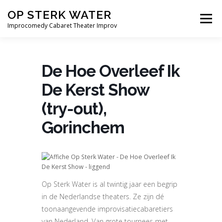
Ga
OP STERK WATER
naar
Menu
de
Improcomedy Cabaret Theater Improv
inhoud
THEATER
BEDRIJVEN
ONDERWIJS
De Hoe Overleef Ik
De Kerst Show
SPELERS
BLOG
THEATERSHOWS
CONTACT
(try-out),
Gorinchem
Op Sterk Water is al twintig jaar een begrip
in de Nederlandse theaters. Ze zijn dé
toonaangevende improvisatiecabaretiers
van Nederland. Van grote tournees met