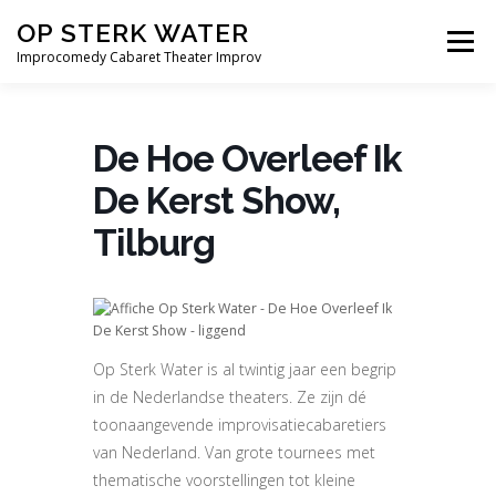
Ga
OP STERK WATER
naar
Menu
de
Improcomedy Cabaret Theater Improv
inhoud
THEATER
BEDRIJVEN
ONDERWIJS
De Hoe Overleef Ik
De Kerst Show,
SPELERS
BLOG
THEATERSHOWS
CONTACT
Tilburg
Op Sterk Water is al twintig jaar een begrip
in de Nederlandse theaters. Ze zijn dé
toonaangevende improvisatiecabaretiers
van Nederland. Van grote tournees met
thematische voorstellingen tot kleine